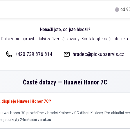
od 9
Nenašli jste, co jste hledali?
Dokážeme opravit i další zařízení či závady. Kontaktujte naši infolinku.
+420 739 876 814
hradec@pickupservis.cz
Časté dotazy —
Huawei Honor 7C
va displeje Huawei Honor 7C?
awei Honor 7C provádíme v Hradci Králové v OC Albert Kukleny. Pro aktuální ce
áce jsou kryty 24měsíční zárukou.