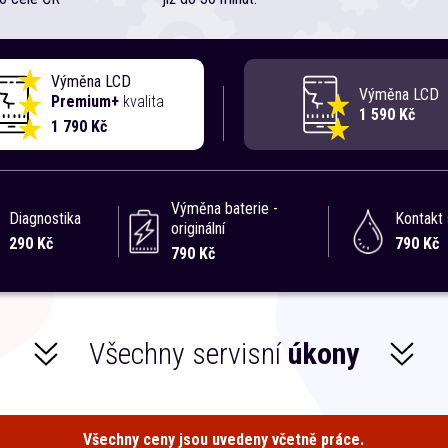
Výměna LCD
Výměna LCD
Premium+
kvalita
1 590 Kč
1 790 Kč
Výměna baterie -
Diagnostika
Kontakt 
originální
290 Kč
790 Kč
790 Kč
Všechny servisní
úkony
Všechny ceny jsou uvedeny včetně práce.