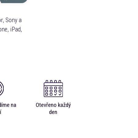
r, Sony a
ne, iPad,
díme na
Otevřeno každý
í
den