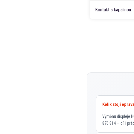
Kontakt s kapalinou
Kolik stojí opra
Výměnu displeje Hu
876 814 — díl i pr