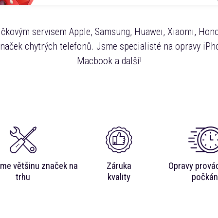
čkovým servisem Apple, Samsung, Huawei, Xiaomi, Hono
značek chytrých telefonů. Jsme specialisté na opravy iPho
Macbook a další!
me většinu značek na
Záruka
Opravy prová
trhu
kvality
počkán