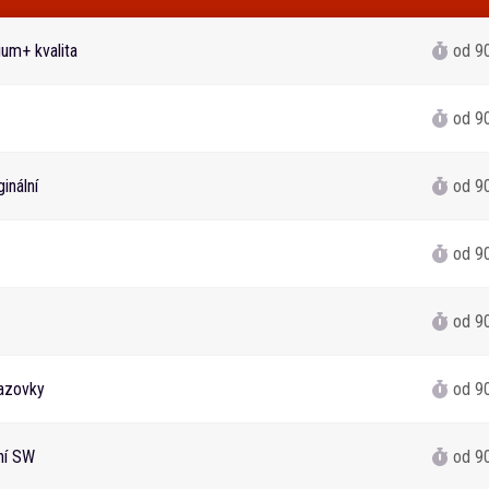
um+ kvalita
od 9
od 9
inální
od 9
od 9
od 9
azovky
od 9
ání SW
od 9