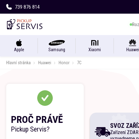
739 876 814
Roz
Apple
Samsung
Xiaomi
Huawe
Hlavní stránka
Huawei
Honor
7C
PROČ PRÁVĚ
SVOZ ZAŘÍ
Pickup Servis?
Zařízení ZDA
vyzvedneme p