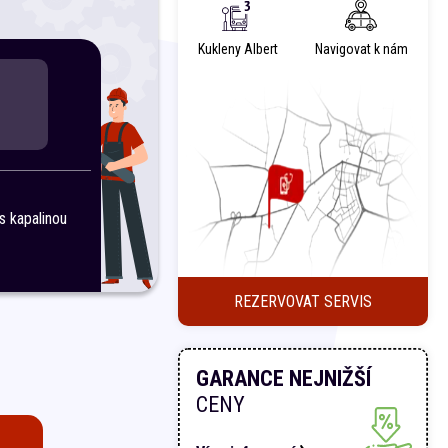
Kukleny Albert
Navigovat k nám
s kapalinou
REZERVOVAT SERVIS
GARANCE NEJNIŽŠÍ
CENY