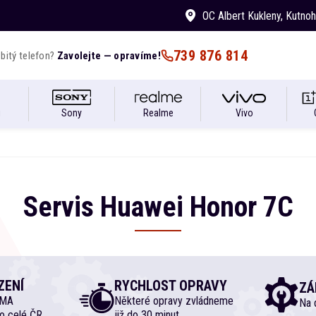
OC Albert Kukleny
, Kutno
739 876 814
bitý telefon?
Zavolejte — opravíme!
i
Sony
Realme
Vivo
Servis
Huawei
Honor
7C
ZENÍ
RYCHLOST OPRAVY
ZÁ
RMA
Některé opravy zvládneme
Na d
o celé ČR
již do 30 minut.