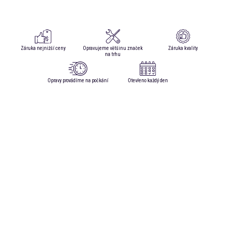
Záruka nejnižší ceny
Opravujeme většinu značek
Záruka kvality
na trhu
Opravy provádíme na počkání
Otevřeno každý den