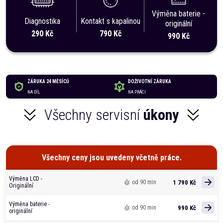
Výměna baterie -
Diagnostika
Kontakt s kapalinou
originální
290 Kč
790 Kč
990 Kč
ZÁRUKA 24 MĚSÍCŮ
DOŽIVOTNÍ ZÁRUKA
NA DÍL
NA PRÁCI
Všechny servisní
úkony
Všechny ceny jsou uvedeny včetně práce.
Výměna LCD -
1 790 Kč
od 90 min
Originální
Výměna baterie -
990 Kč
od 90 min
originální