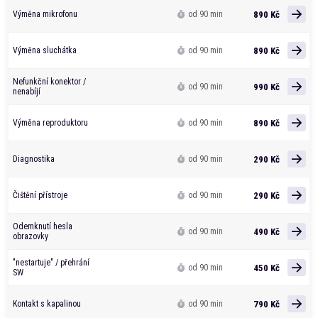
890 Kč
Výměna mikrofonu
od 90 min
890 Kč
Výměna sluchátka
od 90 min
Nefunkční konektor /
990 Kč
od 90 min
nenabíjí
890 Kč
Výměna reproduktoru
od 90 min
290 Kč
Diagnostika
od 90 min
290 Kč
Čištění přístroje
od 90 min
Odemknutí hesla
490 Kč
od 90 min
obrazovky
"nestartuje" / přehrání
450 Kč
od 90 min
SW
790 Kč
Kontakt s kapalinou
od 90 min