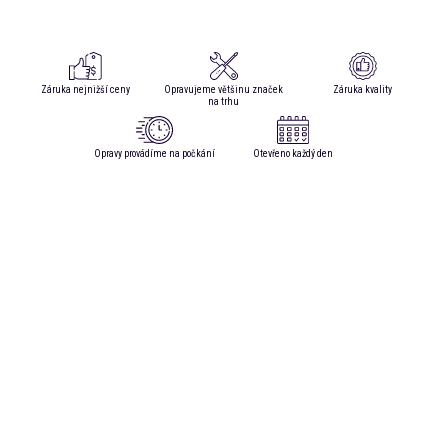
Záruka nejnižší ceny
Opravujeme většinu značek
Záruka kvality
na trhu
Opravy provádíme na počkání
Otevřeno každý den