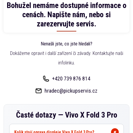
Bohužel nemáme dostupné informace o
cenách. Napište nám, nebo si
zarezervujte servis.
Nenašli jste, co jste hledali?
Dokážeme opravit i další zařízení či závady. Kontaktujte naši
infolinku.
+420 739 876 814
hradec@pickupservis.cz
Časté dotazy —
Vivo X Fold 3 Pro
Kolik stojí oprava displeje Vivo X Fold 3 Pro?