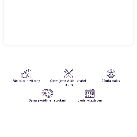
Záruka nejnižší ceny
Opravujeme většinu značek
Záruka kvality
na trhu
Opravy provádíme na počkání
Otevřeno každý den