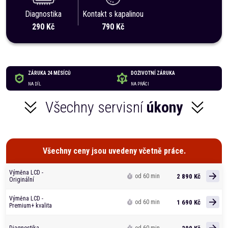
Diagnostika
Kontakt s kapalinou
290 Kč
790 Kč
ZÁRUKA 24 MĚSÍCŮ
DOŽIVOTNÍ ZÁRUKA
NA DÍL
NA PRÁCI
Všechny servisní
úkony
Všechny ceny jsou uvedeny včetně práce.
Výměna LCD -
2 890 Kč
od 60 min
Originální
Výměna LCD -
1 690 Kč
od 60 min
Premium+ kvalita