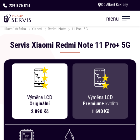
739 876 814
Zítra otevřeno od 10:00
menu
Hlavní stránka
Xiaomi
Redmi Note
11 Pro+ 5G
Servis
Xiaomi
Redmi Note
11 Pro+ 5G
Výměna LCD
Výměna LCD
Originální
Premium+
kvalita
2 890 Kč
1 690 Kč