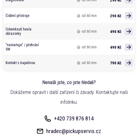
290 Kč
Diagnostika
od 60 min
290 Kč
Čištění přístroje
od 60 min
Odemknutí hesla
490 Kč
od 60 min
obrazovky
"nestartuje" / přehrání
490 Kč
od 60 min
SW
790 Kč
Kontakt s kapalinou
od 60 min
Nenašli jste, co jste hledali?
Dokážeme opravit i další zařízení či závady. Kontaktujte naši
infolinku.
+420 739 876 814
hradec@pickupservis.cz