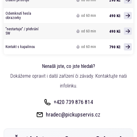
290 Kč
Čištění přístroje
od 60 min
Odemknutí hesla
490 Kč
od 60 min
obrazovky
"nestartuje" / přehrání
490 Kč
od 60 min
SW
790 Kč
Kontakt s kapalinou
od 60 min
Nenašli jste, co jste hledali?
Dokážeme opravit i další zařízení či závady. Kontaktujte naši
infolinku.
+420 739 876 814
hradec@pickupservis.cz