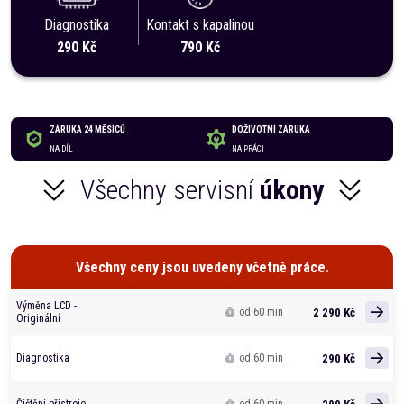
Diagnostika
Kontakt s kapalinou
290 Kč
790 Kč
ZÁRUKA 24 MĚSÍCŮ
DOŽIVOTNÍ ZÁRUKA
NA DÍL
NA PRÁCI
Všechny servisní
úkony
Všechny ceny jsou uvedeny včetně práce.
Výměna LCD -
2 290 Kč
od 60 min
Originální
290 Kč
Diagnostika
od 60 min