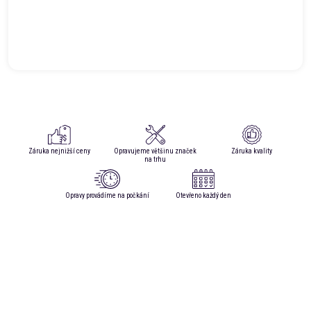
Záruka nejnižší ceny
Opravujeme většinu značek
Záruka kvality
na trhu
Opravy provádíme na počkání
Otevřeno každý den