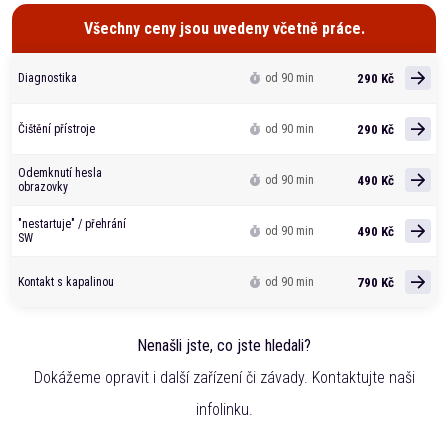
Všechny ceny jsou uvedeny včetně práce.
290 Kč
Diagnostika
od 90 min
290 Kč
Čištění přístroje
od 90 min
Odemknutí hesla
490 Kč
od 90 min
obrazovky
"nestartuje" / přehrání
490 Kč
od 90 min
SW
790 Kč
Kontakt s kapalinou
od 90 min
Nenašli jste, co jste hledali?
Dokážeme opravit i další zařízení či závady. Kontaktujte naši
infolinku.