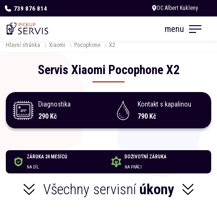
739 876 814
Zítra otevřeno od 10:00
menu
Hlavní stránka
Xiaomi
Pocophone
X2
Servis
Xiaomi
Pocophone
X2
Diagnostika
Kontakt s kapalinou
290 Kč
790 Kč
ZÁRUKA 24 MĚSÍCŮ
DOŽIVOTNÍ ZÁRUKA
NA DÍL
NA PRÁCI
Všechny servisní
úkony