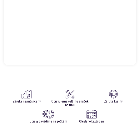
Záruka nejnižší ceny
Opravujeme většinu značek
Záruka kvality
na trhu
Opravy provádíme na počkání
Otevřeno každý den