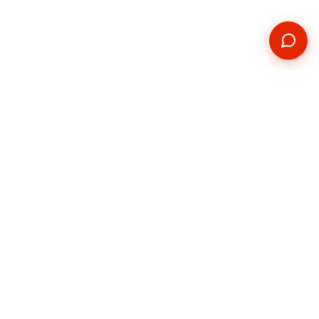
Kontakt
Telefon
+420 739 876 814
E-mail
hradec@pickupservis.cz
Adresa