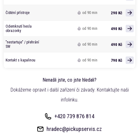
290 Kč
Čištění přístroje
od 90 min
Odemknutí hesla
490 Kč
od 90 min
obrazovky
"nestartuje" / přehrání
490 Kč
od 90 min
SW
790 Kč
Kontakt s kapalinou
od 90 min
Nenašli jste, co jste hledali?
Dokážeme opravit i další zařízení či závady. Kontaktujte naši
infolinku.
+420 739 876 814
hradec@pickupservis.cz