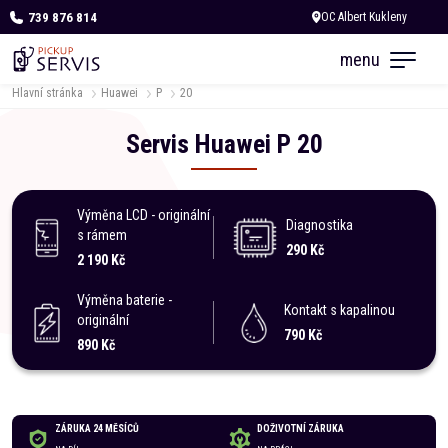
739 876 814
Dnes otevřeno do 18:00
menu
Hlavní stránka
Huawei
P
20
Servis
Huawei
P
20
Výměna LCD - originální
Diagnostika
s rámem
290 Kč
2 190 Kč
Výměna baterie -
Kontakt s kapalinou
originální
790 Kč
890 Kč
ZÁRUKA 24 MĚSÍCŮ
DOŽIVOTNÍ ZÁRUKA