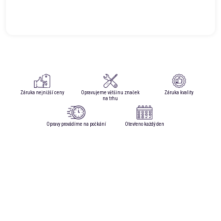
Záruka nejnižší ceny
Opravujeme většinu značek
Záruka kvality
na trhu
Opravy provádíme na počkání
Otevřeno každý den