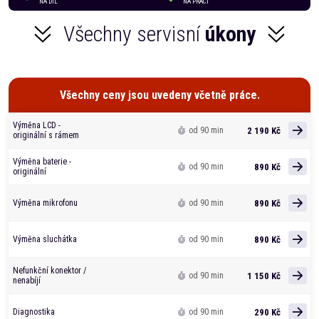
NA DÍL
NA PRÁCI
Všechny servisní
úkony
Všechny ceny jsou uvedeny včetně práce.
Výměna LCD -
2 190 Kč
od 90 min
originální s rámem
Výměna baterie -
890 Kč
od 90 min
originální
890 Kč
Výměna mikrofonu
od 90 min
890 Kč
Výměna sluchátka
od 90 min
Nefunkční konektor /
1 150 Kč
od 90 min
nenabíjí
290 Kč
Diagnostika
od 90 min