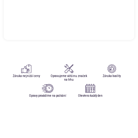
Záruka nejnižší ceny
Opravujeme většinu značek
Záruka kvality
na trhu
Opravy provádíme na počkání
Otevřeno každý den