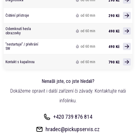
290 Kč
Diagnostika
od 60 min
290 Kč
Čištění přístroje
od 60 min
Odemknutí hesla
490 Kč
od 60 min
obrazovky
"nestartuje" / přehrání
490 Kč
od 60 min
SW
790 Kč
Kontakt s kapalinou
od 60 min
Nenašli jste, co jste hledali?
Dokážeme opravit i další zařízení či závady. Kontaktujte naši
infolinku.
+420 739 876 814
hradec@pickupservis.cz