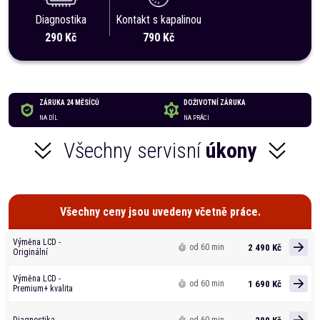
Diagnostika
Kontakt s kapalinou
290 Kč
790 Kč
ZÁRUKA 24 MĚSÍCŮ
DOŽIVOTNÍ ZÁRUKA
NA DÍL
NA PRÁCI
Všechny servisní
úkony
Všechny ceny jsou uvedeny včetně práce.
Výměna LCD -
2 490 Kč
od 60 min
Originální
Výměna LCD -
1 690 Kč
od 60 min
Premium+ kvalita