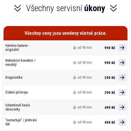
Všechny servisní
úkony
Všechny ceny jsou uvedeny včetně práce.
Výměna baterie -
990 Kč
od 90 min
originální
Nefunkční konektor /
990 Kč
od 90 min
nenabíjí
290 Kč
Diagnostika
od 90 min
290 Kč
Čištění přístroje
od 90 min
Odemknutí hesla
490 Kč
od 90 min
obrazovky
"nestartuje" / přehrání
490 Kč
od 90 min
SW