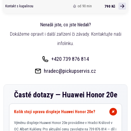
790 Kč
Kontakt s kapalinou
od 90 min
Nenašli jste, co jste hledali?
Dokážeme opravit i další zařízení či závady. Kontaktujte naši
infolinku.
+420 739 876 814
hradec@pickupservis.cz
Časté dotazy —
Huawei Honor 20e
Kolik stojí oprava displeje Huawei Honor 20e?
Výměnu displeje Huawei Honor 20e provádíme v Hradci Králové v
OC Albert Kukleny. Pro aktuální cenu zavolejte na 739 876 814 — díl i