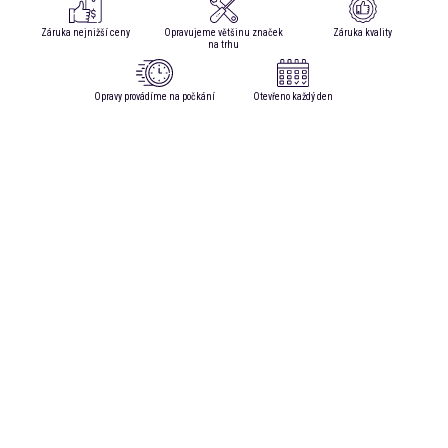
Záruka nejnižší ceny
Opravujeme většinu značek
Záruka kvality
na trhu
Opravy provádíme na počkání
Otevřeno každý den