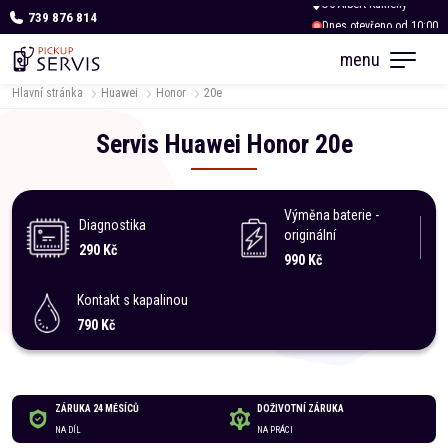
739 876 814
Dnes otevřeno od 10:00
menu
Hlavní stránka
Huawei
Honor
20e
Servis
Huawei
Honor
20e
Výměna baterie -
Diagnostika
originální
290 Kč
990 Kč
Kontakt s kapalinou
790 Kč
ZÁRUKA 24 MĚSÍCŮ
DOŽIVOTNÍ ZÁRUKA
NA DÍL
NA PRÁCI