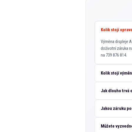
Kolik stojí opra
Výměna displeje Ap
doživotní záruka n
na 739 876 814.
Kolik stojí výmě
Jak dlouho trvá 
Jakou záruku po
Můžete vyzvedno