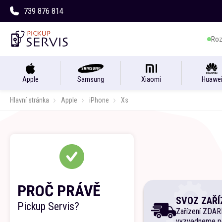
739 876 814
Roz
Apple
Samsung
Xiaomi
Huawe
Hlavní stránka
Apple
iPhone
Xs
PROČ PRÁVĚ
SVOZ ZAŘÍ
Pickup Servis?
Zařízení ZDA
vyzvedneme p