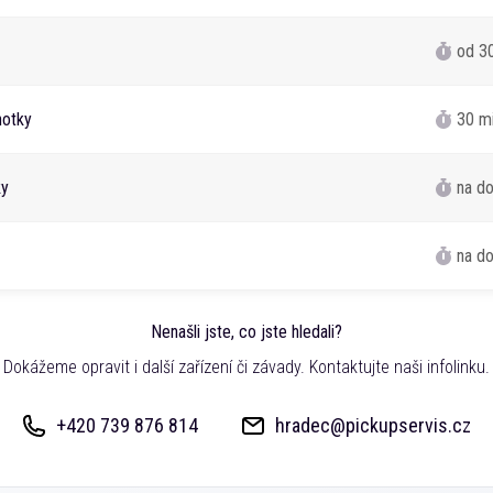
od 3
notky
30 m
ky
na d
na d
Nenašli jste, co jste hledali?
Dokážeme opravit i další zařízení či závady. Kontaktujte naši infolinku.
+420 739 876 814
hradec@pickupservis.cz