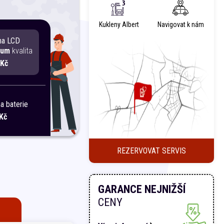
Kukleny Albert
Navigovat k nám
na LCD
ium
kvalita
 Kč
 baterie
Kč
REZERVOVAT SERVIS
GARANCE NEJNIŽŠÍ
CENY