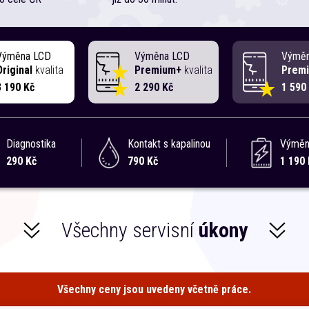
Výměna LCD
Výměna LCD
Výmě
Original
kvalita
Premium+
kvalita
Prem
3 190 Kč
2 290 Kč
1 590
Diagnostika
Kontakt s kapalinou
Výměna
290 Kč
790 Kč
1 190 
Všechny servisní
úkony
Všechny ceny jsou uvedeny včetně práce.