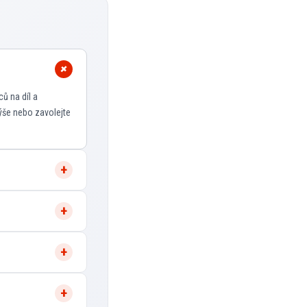
ů na díl a
ýše nebo zavolejte