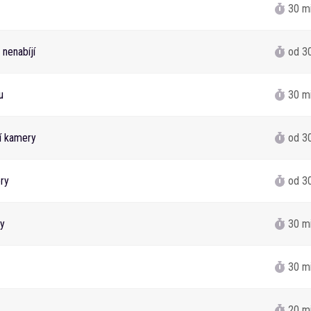
30 m
 nenabíjí
od 3
u
30 m
í kamery
od 3
ry
od 3
y
30 m
30 m
20 m