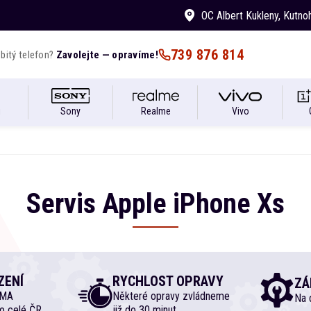
OC Albert Kukleny
, Kutno
739 876 814
bitý telefon?
Zavolejte — opravíme!
i
Sony
Realme
Vivo
Servis
Apple
iPhone
Xs
ZENÍ
RYCHLOST OPRAVY
ZÁ
RMA
Některé opravy zvládneme
Na d
o celé ČR
již do 30 minut.