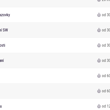
azovky
od 3
ání SW
od 3
osti
od 3
aní
od 3
od 6
od 6
tu
od 1