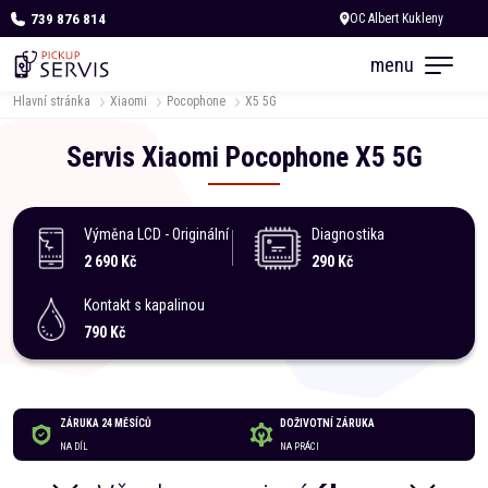
739 876 814
Dnes otevřeno od 10:00
menu
Hlavní stránka
Xiaomi
Pocophone
X5 5G
Servis
Xiaomi
Pocophone
X5 5G
Výměna LCD - Originální
Diagnostika
2 690 Kč
290 Kč
Kontakt s kapalinou
790 Kč
ZÁRUKA 24 MĚSÍCŮ
DOŽIVOTNÍ ZÁRUKA
NA DÍL
NA PRÁCI