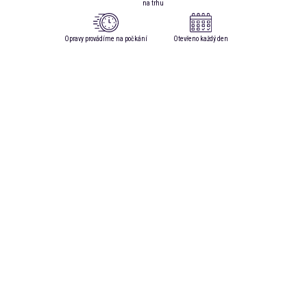
na trhu
Opravy provádíme na počkání
Otevřeno každý den