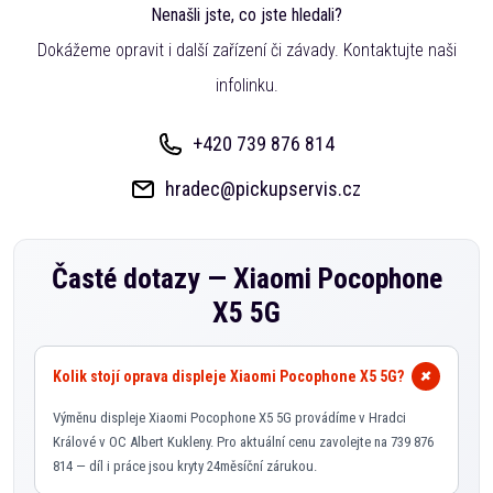
Nenašli jste, co jste hledali?
Dokážeme opravit i další zařízení či závady. Kontaktujte naši
infolinku.
+420 739 876 814
hradec@pickupservis.cz
Časté dotazy —
Xiaomi Pocophone
X5 5G
Kolik stojí oprava displeje Xiaomi Pocophone X5 5G?
Výměnu displeje Xiaomi Pocophone X5 5G provádíme v Hradci
Králové v OC Albert Kukleny. Pro aktuální cenu zavolejte na 739 876
814 — díl i práce jsou kryty 24měsíční zárukou.