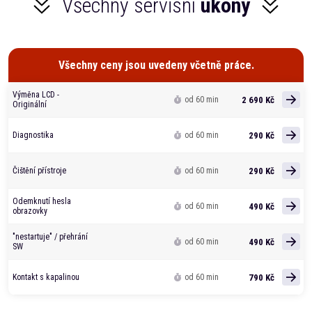
Všechny servisní
úkony
Všechny ceny jsou uvedeny včetně práce.
Výměna LCD -
2 690 Kč
od 60 min
Originální
290 Kč
Diagnostika
od 60 min
290 Kč
Čištění přístroje
od 60 min
Odemknutí hesla
490 Kč
od 60 min
obrazovky
"nestartuje" / přehrání
490 Kč
od 60 min
SW
790 Kč
Kontakt s kapalinou
od 60 min