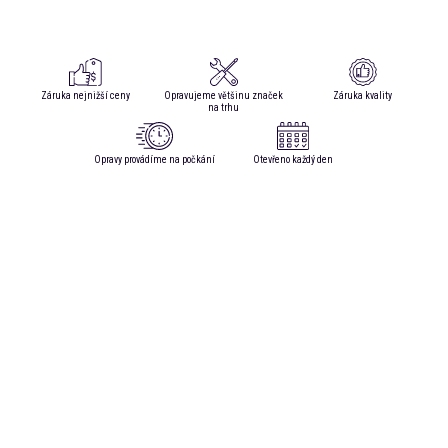
Záruka nejnižší ceny
Opravujeme většinu značek
Záruka kvality
na trhu
Opravy provádíme na počkání
Otevřeno každý den