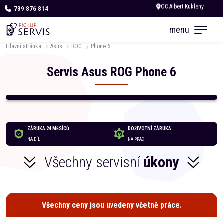
739 876 814
Zítra otevřeno od 10:00
menu
Hlavní stránka
Asus
ROG
Phone 6
Servis
Asus
ROG
Phone 6
ZÁRUKA 24 MĚSÍCŮ
DOŽIVOTNÍ ZÁRUKA
NA DÍL
NA PRÁCI
Všechny servisní
úkony
Všechny ceny jsou uvedeny včetně práce.