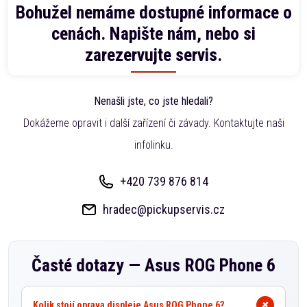
Bohužel nemáme dostupné informace o
cenách. Napište nám, nebo si
zarezervujte servis.
Nenašli jste, co jste hledali?
Dokážeme opravit i další zařízení či závady. Kontaktujte naši
infolinku.
+420 739 876 814
hradec@pickupservis.cz
Časté dotazy —
Asus ROG Phone 6
Kolik stojí oprava displeje Asus ROG Phone 6?