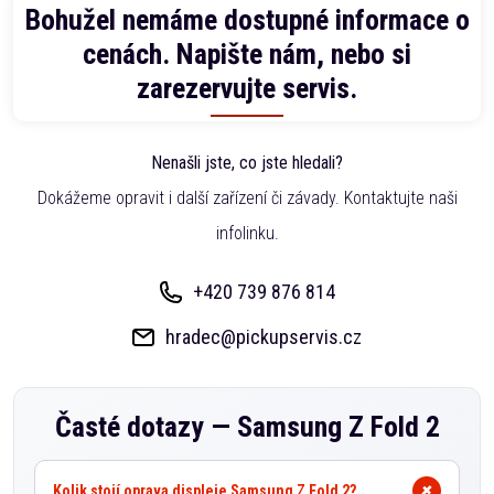
Bohužel nemáme dostupné informace o
cenách. Napište nám, nebo si
zarezervujte servis.
Nenašli jste, co jste hledali?
Dokážeme opravit i další zařízení či závady. Kontaktujte naši
infolinku.
+420 739 876 814
hradec@pickupservis.cz
Časté dotazy —
Samsung Z Fold 2
Kolik stojí oprava displeje Samsung Z Fold 2?