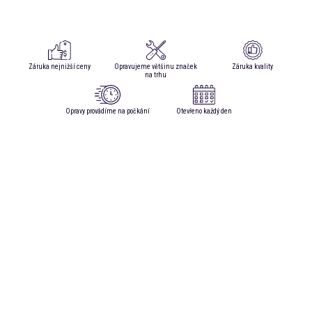
Záruka nejnižší ceny
Opravujeme většinu značek
Záruka kvality
na trhu
Opravy provádíme na počkání
Otevřeno každý den