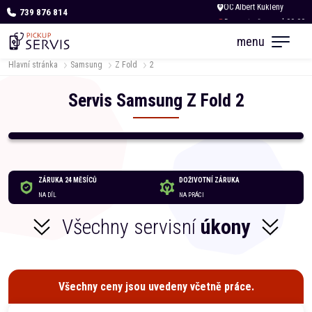
739 876 814
Dnes otevřeno od 09:00
menu
Hlavní stránka
Samsung
Z Fold
2
Servis
Samsung
Z Fold
2
ZÁRUKA 24 MĚSÍCŮ
DOŽIVOTNÍ ZÁRUKA
NA DÍL
NA PRÁCI
Všechny servisní
úkony
Všechny ceny jsou uvedeny včetně práce.