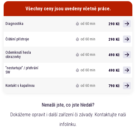
Všechny ceny jsou uvedeny včetně práce.
290 Kč
Diagnostika
od 60 min
290 Kč
Čištění přístroje
od 60 min
Odemknutí hesla
490 Kč
od 60 min
obrazovky
"nestartuje" / přehrání
490 Kč
od 60 min
SW
790 Kč
Kontakt s kapalinou
od 60 min
Nenašli jste, co jste hledali?
Dokážeme opravit i další zařízení či závady. Kontaktujte naši
infolinku.