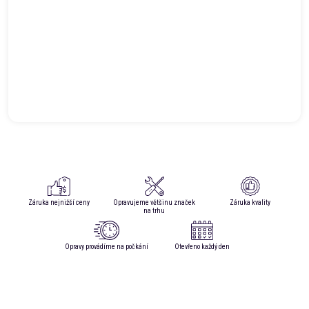
Záruka nejnižší ceny
Opravujeme většinu značek
Záruka kvality
na trhu
Opravy provádíme na počkání
Otevřeno každý den