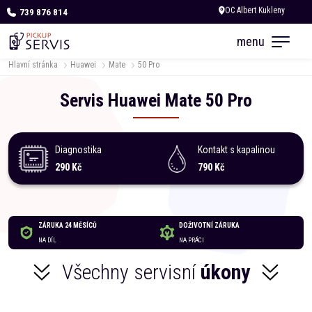
739 876 814
Zítra otevřeno od 09:00
menu
Hlavní stránka
Huawei
Mate
50 Pro
Servis
Huawei
Mate
50 Pro
Diagnostika
Kontakt s kapalinou
290 Kč
790 Kč
ZÁRUKA 24 MĚSÍCŮ
DOŽIVOTNÍ ZÁRUKA
NA DÍL
NA PRÁCI
Všechny servisní
úkony