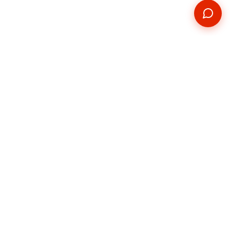
Kontakt
Telefon
+420 739 876 814
E-mail
hradec@pickupservis.cz
Adresa
Kutnohorská 226,