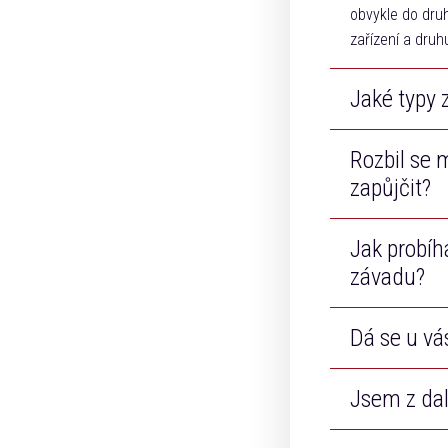
obvykle do dru
zařízení a druh
Jaké typy 
Rozbil se m
Opravujeme tel
Apple.
zapůjčit?
Jak probíh
Samozřejmě! Ne
závadu?
Dá se u vá
Po příjmu zaří
odsouhlasení. P
neopravitelné n
Jsem z dal
Ano, sídlíme v 
zdarma.