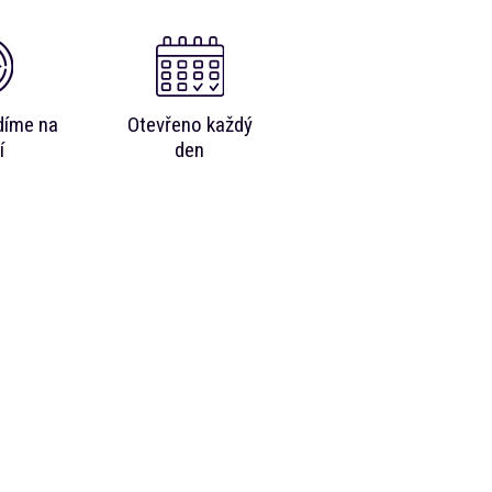
díme na
Otevřeno každý
í
den