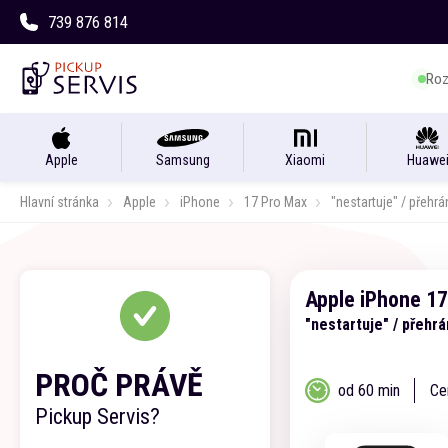
739 876 814
Roz
Apple
Samsung
Xiaomi
Huawe
Hlavní stránka
Apple
iPhone
17 Pro Max
"nestartuje" / přehr
Apple
iPhone
17
"nestartuje" / přehr
PROČ PRÁVĚ
od 60 min
Ce
Pickup Servis?