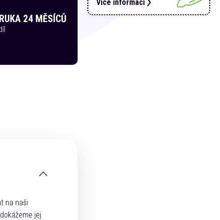
Více informací
RUKA 24 MĚSÍCŮ
íl
t na naši
 dokážeme jej