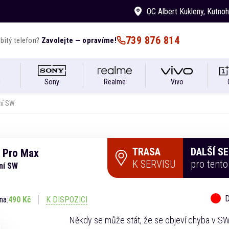
OC Albert Kukleny
, Kutno
739 876 814
bitý telefon?
Zavolejte — opravíme!
i
Sony
Realme
Vivo
ání SW
TRASA
DALŠÍ S
 Pro Max
K SERVISU
pro tent
ání SW
D
na:
490 Kč
K DISPOZICI
Někdy se může stát, že se objeví chyba v SW