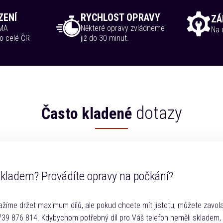
ZENÍ
RYCHLOST OPRAVY
ZÁ
RMA
Některé opravy zvládneme
Na d
o celé ČR
již do 30 minut.
dotazy
Často kladené
skladem? Provádíte opravy na počkání?
žíme držet maximum dílů, ale pokud chcete mít jistotu, můžete zavola
 739 876 814. Kdybychom potřebný díl pro Váš telefon neměli skladem,