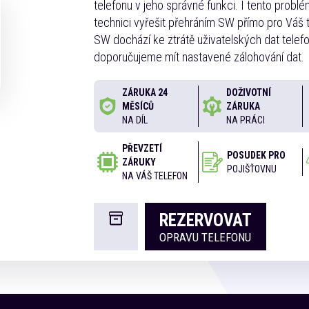
telefonu v jeho správné funkci. I tento problé
technici vyřešit přehráním SW přímo pro Váš te
SW dochází ke ztrátě uživatelských dat telefo
doporučujeme mít nastavené zálohování dat.
ZÁRUKA 24
DOŽIVOTNÍ
MĚSÍCŮ
ZÁRUKA
NA DÍL
NA PRÁCI
PŘEVZETÍ
POSUDEK PRO
ZÁRUKY
POJIŠŤOVNU
NA VÁŠ TELEFON
REZERVOVAT
OPRAVU TELEFONU