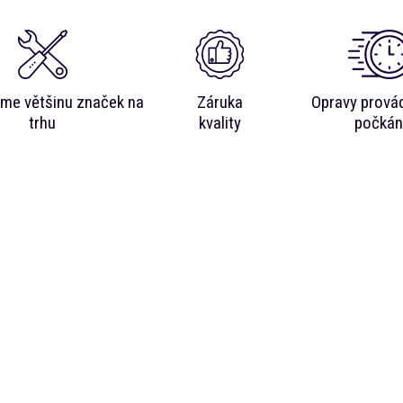
me většinu značek na
Záruka
Opravy prová
trhu
kvality
počkán