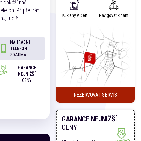
m dokáží naši
lefon. Při přehrání
Kukleny Albert
Navigovat k nám
nu, tudíž
NÁHRADNÍ
TELEFON
ZDARMA
GARANCE
NEJNIŽŠÍ
CENY
REZERVOVAT SERVIS
GARANCE NEJNIŽŠÍ
CENY