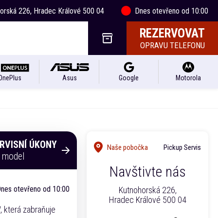
horská 226, Hradec Králové 500 04
Dnes otevřeno od 10:00
REZERVOVAT
OPRAVU TELEFONU
OnePlus
Asus
Google
Motorola
ERVISNÍ ÚKONY
Naše pobočka
Pickup Servis
o model
Navštivte nás
nes otevřeno od 10:00
Kutnohorská 226,
Hradec Králové 500 04
, která zabraňuje