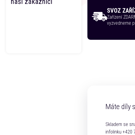
naši zákazníci
SVOZ ZAŘÍ
Zařízení ZDA
vyzvedneme p
Máte díly 
Skladem se sna
infolinku +420