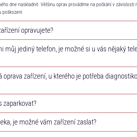
hého dne naskladnit. Většinu oprav provádíme na počkání v závislosti
u poškození.
zařízení opravujete?
i můj jediný telefon, je možné si u vás nějaký tel
efony a tablety všech značek na trhu. Navíc také opravujeme Macboo
á oprava zařízení, u kterého je potřeba diagnostik
ž bude Váš telefon opraven, bezplatně Vám zapůjčíme jiný dotykový t
s zaparkovat?
zení technik diagnostikuje závadu, cenu opravy Vám poté telefonicky z
okud zařízení budeme opravovat, diagnostiku neplatíte. V případě, že j
ebo si opravu nepřejete, budete platit pouze diagnostiku činící 290 ko
eka, je možné vám zařízení zaslat?
OC Albert Kukleny na ulici Kutnohorská 226, kde se nachází velké venk