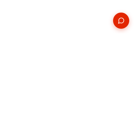
Kontakt
Telefon
+420 739 876 814
E-mail
hradec@pickupservis.cz
Adresa