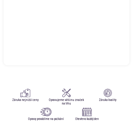
Záruka nejnižší ceny
Opravujeme většinu značek
Záruka kvality
na trhu
Opravy provádíme na počkání
Otevřeno každý den