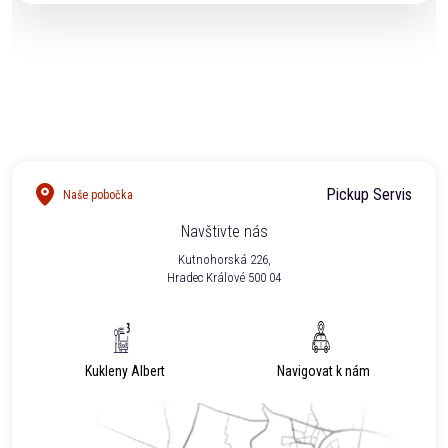
Ano. Naši technici Vám na vyžádání vystaví veškeré
potřebné dokumenty pro pojišťovnu.
Pickup Servis
Naše pobočka
Navštivte nás
Kutnohorská 226,
Hradec Králové 500 04
Kukleny Albert
Navigovat k nám