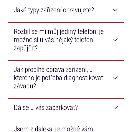
Jaké typy zařízení opravujete?
Rozbil se mi můj jediný telefon, je
Opravujeme telefony a tablety všech značek na trhu.
Navíc také opravujeme Macbooky od značky Apple.
možné si u vás nějaký telefon
zapůjčit?
Jak probíhá oprava zařízení, u
Samozřejmě! Než bude Váš telefon opraven, bezplatně
Vám zapůjčíme jiný dotykový telefon.
kterého je potřeba diagnostikovat
závadu?
Dá se u vás zaparkovat?
Po příjmu zařízení technik diagnostikuje závadu, cenu
opravy Vám poté telefonicky zavoláme k odsouhlasení.
Pokud zařízení budeme opravovat, diagnostiku
Jsem z daleka, je možné vám
Ano, sídlíme v OC Albert Kukleny na ulici Kutnohorská
neplatíte. V případě, že je zařízení neopravitelné nebo