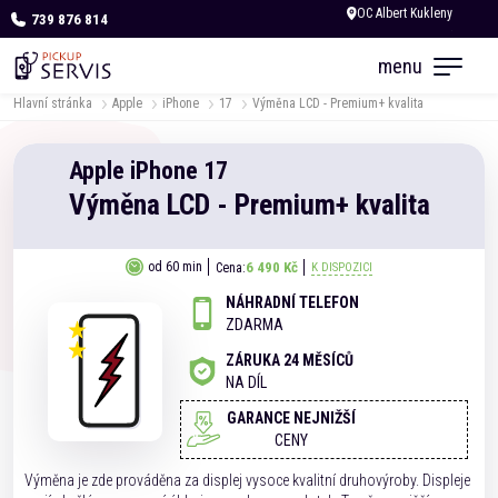
739 876 814
Dnes otevřeno od 09:00
menu
Hlavní stránka
Apple
iPhone
17
Výměna LCD - Premium+ kvalita
Apple
iPhone
17
Výměna LCD - Premium+ kvalita
6 490 Kč
od 60 min
Cena:
K DISPOZICI
NÁHRADNÍ TELEFON
ZDARMA
ZÁRUKA 24 MĚSÍCŮ
NA DÍL
GARANCE NEJNIŽŠÍ
CENY
Výměna je zde prováděna za displej vysoce kvalitní druhovýroby. Displeje