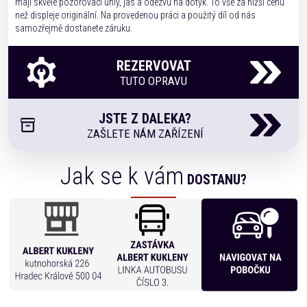
mají skvělé pozorovací úhly, jas a odezvu na dotyk. To vše za nižší cenu
než displeje originální. Na provedenou práci a použitý díl od nás
samozřejmě dostanete záruku.
REZERVOVAT
TUTO OPRAVU
JSTE Z DALEKA?
ZAŠLETE NÁM ZAŘÍZENÍ
Jak se k vám
DOSTANU?