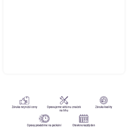
Záruka nejnižší ceny
Opravujeme většinu značek
Záruka kvality
na trhu
Opravy provádíme na počkání
Otevřeno každý den