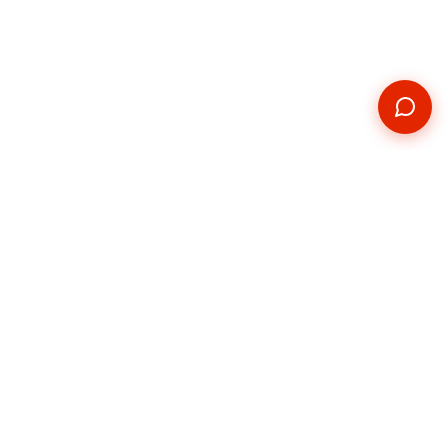
Kontakt
Telefon
+420 739 876 814
E-mail
hradec@pickupservis.cz