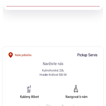
voděodolnost garantovat.
Ano. Naši technici Vám na vyžádání vystaví veškeré
potřebné dokumenty pro pojišťovnu.
Pickup Servis
Naše pobočka
Navštivte nás
Kutnohorská 226,
Hradec Králové 500 04
Kukleny Albert
Navigovat k nám