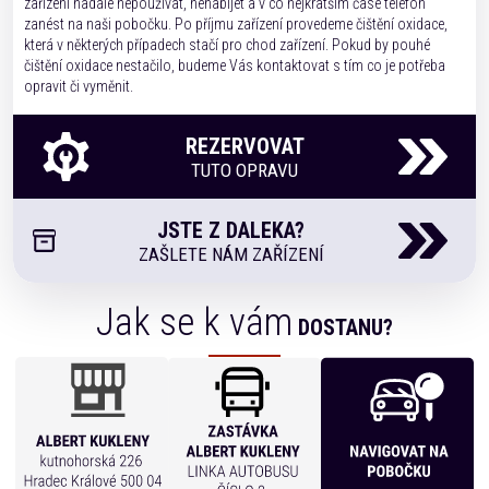
zařízení nadále nepoužívat, nenabíjet a v co nejkratším čase telefon
zanést na naši pobočku. Po příjmu zařízení provedeme čištění oxidace,
která v některých případech stačí pro chod zařízení. Pokud by pouhé
čištění oxidace nestačilo, budeme Vás kontaktovat s tím co je potřeba
opravit či vyměnit.
REZERVOVAT
TUTO OPRAVU
JSTE Z DALEKA?
ZAŠLETE NÁM ZAŘÍZENÍ
Jak se k vám
DOSTANU?