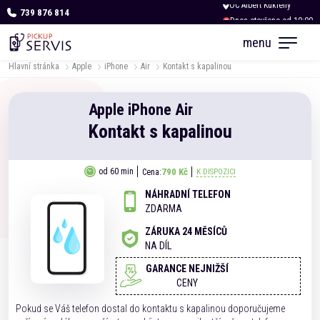
739 876 814
Dnes otevřeno od 10:00
menu
Hlavní stránka
Apple
iPhone
Air
Kontakt s kapalinou
Apple
iPhone
Air
Kontakt s kapalinou
790 Kč
od 60 min
Cena:
K DISPOZICI
NÁHRADNÍ TELEFON
ZDARMA
ZÁRUKA 24 MĚSÍCŮ
NA DÍL
GARANCE NEJNIŽŠÍ
CENY
Pokud se Váš telefon dostal do kontaktu s kapalinou doporučujeme