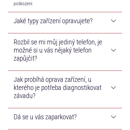
poškození.
Jaké typy zařízení opravujete?
Rozbil se mi můj jediný telefon, je
Opravujeme telefony a tablety všech značek na trhu.
Navíc také opravujeme Macbooky od značky Apple.
možné si u vás nějaký telefon
zapůjčit?
Jak probíhá oprava zařízení, u
Samozřejmě! Než bude Váš telefon opraven, bezplatně
Vám zapůjčíme jiný dotykový telefon.
kterého je potřeba diagnostikovat
závadu?
Dá se u vás zaparkovat?
Po příjmu zařízení technik diagnostikuje závadu, cenu
opravy Vám poté telefonicky zavoláme k odsouhlasení.