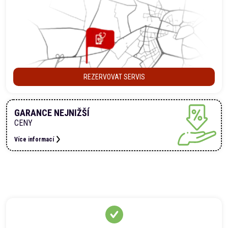
REZERVOVAT SERVIS
GARANCE NEJNIŽŠÍ
CENY
Více informací