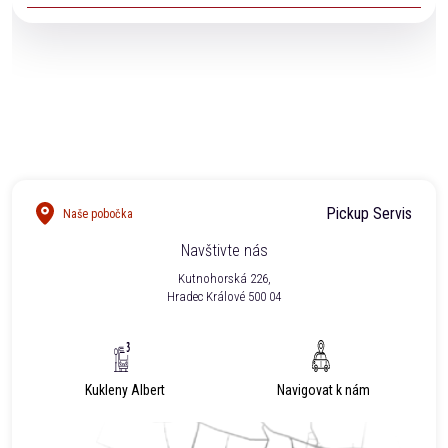
Ano. Naši technici Vám na vyžádání vystaví veškeré
potřebné dokumenty pro pojišťovnu.
Pickup Servis
Naše pobočka
Navštivte nás
Kutnohorská 226,
Hradec Králové 500 04
Kukleny Albert
Navigovat k nám