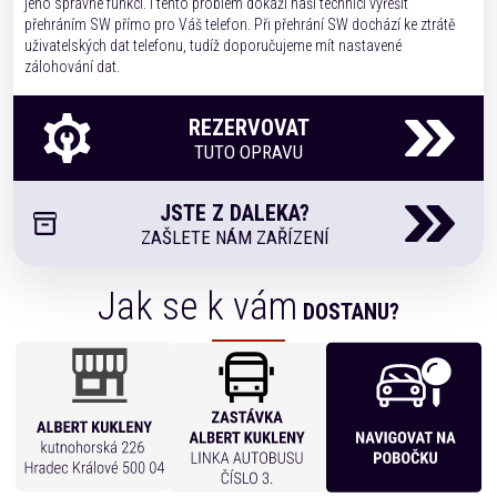
jeho správné funkci. I tento problém dokáží naši technici vyřešit
přehráním SW přímo pro Váš telefon. Při přehrání SW dochází ke ztrátě
uživatelských dat telefonu, tudíž doporučujeme mít nastavené
zálohování dat.
REZERVOVAT
TUTO OPRAVU
JSTE Z DALEKA?
ZAŠLETE NÁM ZAŘÍZENÍ
Jak se k vám
DOSTANU?