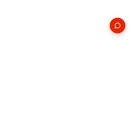
Kontakt
Telefon
+420 739 876 814
E-mail
hradec@pickupservis.cz