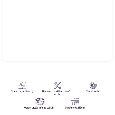
Záruka nejnižší ceny
Opravujeme většinu značek
Záruka kvality
na trhu
Opravy provádíme na počkání
Otevřeno každý den