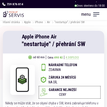
739 876 814
Dnes otevřeno do 18:00
OC Albert Kukleny
menu
Dnes otevřeno do 18:00
Hlavní stránka
Apple
iPhone
Air
"nestartuje" / přehrání SW
Apple
iPhone
Air
"nestartuje" / přehrání SW
490 Kč
od 60 min
Cena:
K DISPOZICI
NÁHRADNÍ TELEFON
ZDARMA
ZÁRUKA 24 MĚSÍCŮ
NA DÍL
GARANCE NEJNIŽŠÍ
CENY
Někdy se může stát, že se objeví chyba v SW, která zabraňuje telefonu v