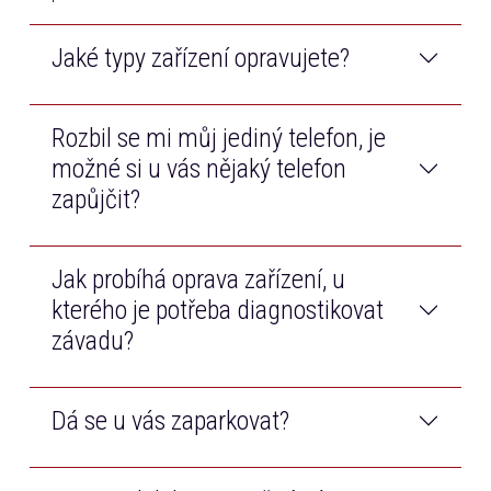
Jaké typy zařízení opravujete?
Rozbil se mi můj jediný telefon, je
Opravujeme telefony a tablety všech značek na trhu.
Navíc také opravujeme Macbooky od značky Apple.
možné si u vás nějaký telefon
zapůjčit?
Jak probíhá oprava zařízení, u
Samozřejmě! Než bude Váš telefon opraven, bezplatně
Vám zapůjčíme jiný dotykový telefon.
kterého je potřeba diagnostikovat
závadu?
Dá se u vás zaparkovat?
Po příjmu zařízení technik diagnostikuje závadu, cenu
opravy Vám poté telefonicky zavoláme k odsouhlasení.
Pokud zařízení budeme opravovat, diagnostiku