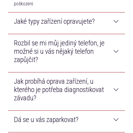
poškození.
Jaké typy zařízení opravujete?
Rozbil se mi můj jediný telefon, je
Opravujeme telefony a tablety všech značek na trhu.
Navíc také opravujeme Macbooky od značky Apple.
možné si u vás nějaký telefon
zapůjčit?
Jak probíhá oprava zařízení, u
Samozřejmě! Než bude Váš telefon opraven, bezplatně
Vám zapůjčíme jiný dotykový telefon.
kterého je potřeba diagnostikovat
závadu?
Dá se u vás zaparkovat?
Po příjmu zařízení technik diagnostikuje závadu, cenu
opravy Vám poté telefonicky zavoláme k odsouhlasení.