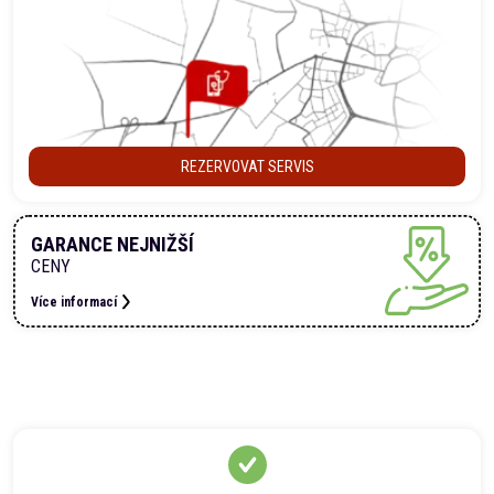
REZERVOVAT SERVIS
GARANCE NEJNIŽŠÍ
CENY
Více informací