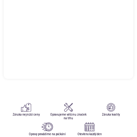
Záruka nejnižší ceny
Opravujeme většinu značek
Záruka kvality
na trhu
Opravy provádíme na počkání
Otevřeno každý den