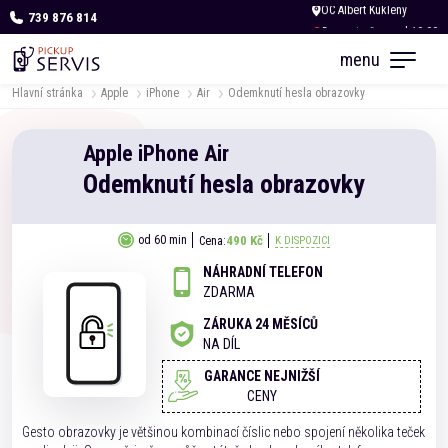
739 876 814
Dnes otevřeno od 10:00
menu
Hlavní stránka
Apple
iPhone
Air
Odemknutí hesla obrazovky
Apple
iPhone
Air
Odemknutí hesla obrazovky
490 Kč
od 60 min
Cena:
K DISPOZICI
NÁHRADNÍ TELEFON
ZDARMA
ZÁRUKA 24 MĚSÍCŮ
NA DÍL
GARANCE NEJNIŽŠÍ
CENY
Gesto obrazovky je většinou kombinací číslic nebo spojení několika teček