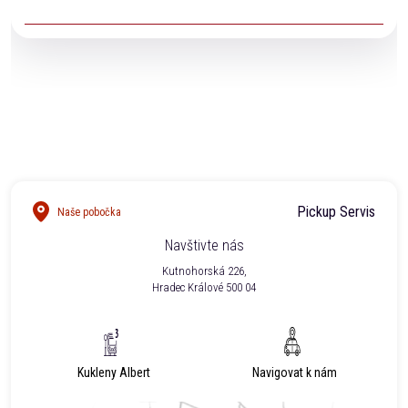
voděodolnost garantovat.
Ano. Naši technici Vám na vyžádání vystaví veškeré
potřebné dokumenty pro pojišťovnu.
Pickup Servis
Naše pobočka
Navštivte nás
Kutnohorská 226,
Hradec Králové 500 04
Kukleny Albert
Navigovat k nám