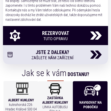
na displeji. Samozřejmě se může stát, že heslo od svého telefonu
zapomenete. I s tímto problémem Vám naši technici dokážou pomoci.
Kontaktujte nás a my Vám telefon odblokujeme. Při odemykání hesla
obrazovky dochází ke ztrátě uživatelských dat, takže doporučujeme mít
nastavené zálohování dat.
REZERVOVAT
TUTO OPRAVU
JSTE Z DALEKA?
ZAŠLETE NÁM ZAŘÍZENÍ
Jak se k vám
DOSTANU?