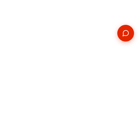
Kontakt
Telefon
+420 739 876 814
E-mail
hradec@pickupservis.cz