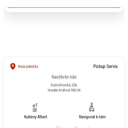
voděodolnost garantovat.
Ano. Naši technici Vám na vyžádání vystaví veškeré
potřebné dokumenty pro pojišťovnu.
Pickup Servis
Naše pobočka
Navštivte nás
Kutnohorská 226,
Hradec Králové 500 04
Kukleny Albert
Navigovat k nám