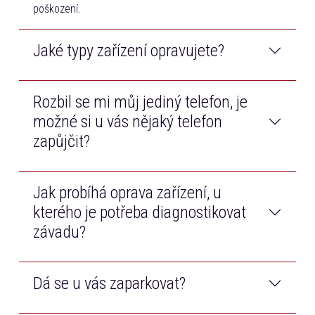
poškození.
Jaké typy zařízení opravujete?
Rozbil se mi můj jediný telefon, je
Opravujeme telefony a tablety všech značek na trhu.
Navíc také opravujeme Macbooky od značky Apple.
možné si u vás nějaký telefon
zapůjčit?
Jak probíhá oprava zařízení, u
Samozřejmě! Než bude Váš telefon opraven, bezplatně
Vám zapůjčíme jiný dotykový telefon.
kterého je potřeba diagnostikovat
závadu?
Dá se u vás zaparkovat?
Po příjmu zařízení technik diagnostikuje závadu, cenu
opravy Vám poté telefonicky zavoláme k odsouhlasení.