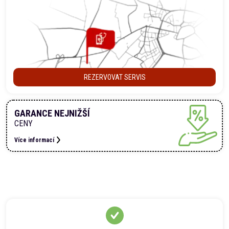
REZERVOVAT SERVIS
GARANCE NEJNIŽŠÍ
CENY
Více informací