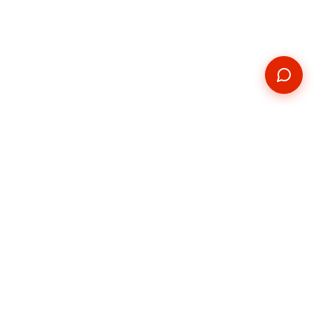
Kontakt
Telefon
+420 739 876 814
E-mail
hradec@pickupservis.cz