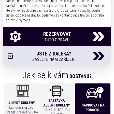
zařízení nadále nepoužívat, nenabíjet a v co nejkratším čase telefon
zanést na naši pobočku. Po příjmu zařízení provedeme čištění oxidace,
která v některých případech stačí pro chod zařízení. Pokud by pouhé
čištění oxidace nestačilo, budeme Vás kontaktovat s tím co je potřeba
opravit či vyměnit.
REZERVOVAT
TUTO OPRAVU
JSTE Z DALEKA?
ZAŠLETE NÁM ZAŘÍZENÍ
Jak se k vám
DOSTANU?