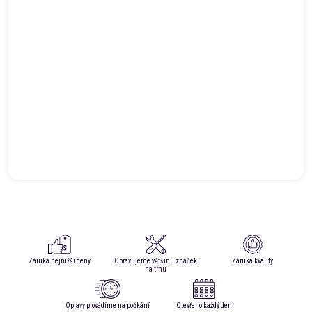
Záruka nejnižší ceny
Opravujeme většinu značek
Záruka kvality
na trhu
Opravy provádíme na počkání
Otevřeno každý den