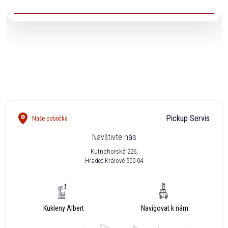
voděodolnost garantovat.
Ano. Naši technici Vám na vyžádání vystaví veškeré
potřebné dokumenty pro pojišťovnu.
Pickup Servis
Naše pobočka
Navštivte nás
Kutnohorská 226,
Hradec Králové 500 04
Kukleny Albert
Navigovat k nám