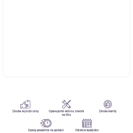
Záruka nejnižší ceny
Opravujeme většinu značek
Záruka kvality
na trhu
Opravy provádíme na počkání
Otevřeno každý den