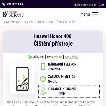
739 876 814
Zítra otevřeno od 10:00
menu
Hlavní stránka
Huawei
Honor
400
Čištění přístroje
Huawei
Honor
400
Čištění přístroje
290 Kč
od 20 min
Cena:
K DISPOZICI
NÁHRADNÍ TELEFON
ZDARMA
ZÁRUKA 24 MĚSÍCŮ
NA DÍL
GARANCE NEJNIŽŠÍ
CENY
Jedná se o čištění vnějších částí telefonu jako reproduktory, konektor,