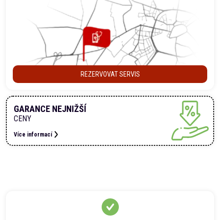
REZERVOVAT SERVIS
GARANCE NEJNIŽŠÍ
CENY
Více informací