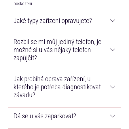
poškození.
Jaké typy zařízení opravujete?
Rozbil se mi můj jediný telefon, je
Opravujeme telefony a tablety všech značek na trhu.
Navíc také opravujeme Macbooky od značky Apple.
možné si u vás nějaký telefon
zapůjčit?
Jak probíhá oprava zařízení, u
Samozřejmě! Než bude Váš telefon opraven, bezplatně
Vám zapůjčíme jiný dotykový telefon.
kterého je potřeba diagnostikovat
závadu?
Dá se u vás zaparkovat?
Po příjmu zařízení technik diagnostikuje závadu, cenu
opravy Vám poté telefonicky zavoláme k odsouhlasení.