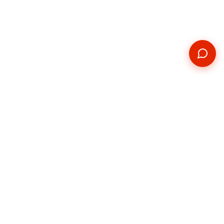
Kontakt
Telefon
+420 739 876 814
E-mail
hradec@pickupservis.cz