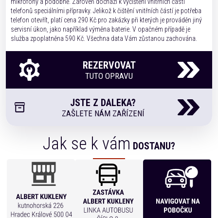
mikrofony a podobně. Zároveň dochází k vyčištění vnitřních částí
telefonů speciálními přípravky. Jelikož k čištění vnitřních částí je potřeba
telefon otevřít, platí cena 290 Kč pro zakázky při kterých je prováděn jiný
servisní úkon, jako například výměna baterie. V opačném případě je
služba zpoplatněna 590 Kč. Všechna data Vám zůstanou zachována.
REZERVOVAT
TUTO OPRAVU
JSTE Z DALEKA?
ZAŠLETE NÁM ZAŘÍZENÍ
Jak se k vám
DOSTANU?