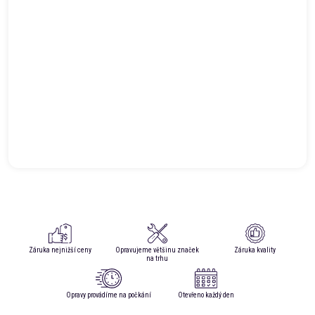
Záruka nejnižší ceny
Opravujeme většinu značek
Záruka kvality
na trhu
Opravy provádíme na počkání
Otevřeno každý den