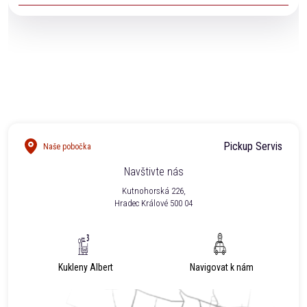
Ano. Naši technici Vám na vyžádání vystaví veškeré
potřebné dokumenty pro pojišťovnu.
Pickup Servis
Naše pobočka
Navštivte nás
Kutnohorská 226,
Hradec Králové 500 04
Kukleny Albert
Navigovat k nám