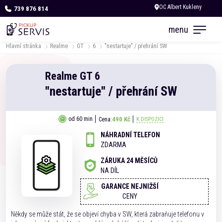
739 876 814
Dnes otevřeno do 18:00
menu
Hlavní stránka
Realme
GT
6
"nestartuje" / přehrání SW
Realme
GT
6
"nestartuje" / přehrání SW
490 Kč
od 60 min
Cena:
K DISPOZICI
NÁHRADNÍ TELEFON
ZDARMA
ZÁRUKA 24 MĚSÍCŮ
NA DÍL
GARANCE NEJNIŽŠÍ
CENY
Někdy se může stát, že se objeví chyba v SW, která zabraňuje telefonu v