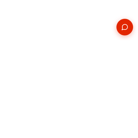
Kontakt
Telefon
+420 739 876 814
E-mail
hradec@pickupservis.cz