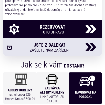
jeho správné funkci. I tento problém dokáží naši technici vyřešit
přehráním SW přímo pro Váš telefon. Při přehrání SW dochází ke ztrátě
uživatelských dat telefonu, tudíž doporučujeme mít nastavené
zálohování dat.
REZERVOVAT
TUTO OPRAVU
JSTE Z DALEKA?
ZAŠLETE NÁM ZAŘÍZENÍ
Jak se k vám
DOSTANU?