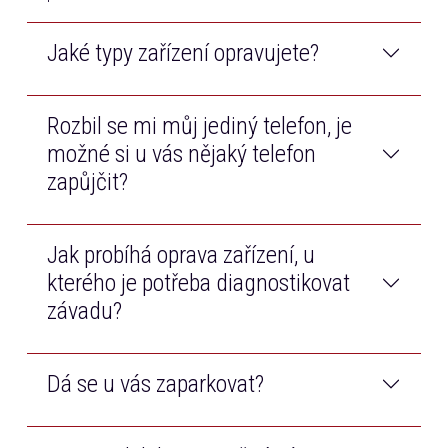
Jaké typy zařízení opravujete?
Rozbil se mi můj jediný telefon, je
Opravujeme telefony a tablety všech značek na trhu.
Navíc také opravujeme Macbooky od značky Apple.
možné si u vás nějaký telefon
zapůjčit?
Jak probíhá oprava zařízení, u
Samozřejmě! Než bude Váš telefon opraven, bezplatně
Vám zapůjčíme jiný dotykový telefon.
kterého je potřeba diagnostikovat
závadu?
Dá se u vás zaparkovat?
Po příjmu zařízení technik diagnostikuje závadu, cenu
opravy Vám poté telefonicky zavoláme k odsouhlasení.
Pokud zařízení budeme opravovat, diagnostiku