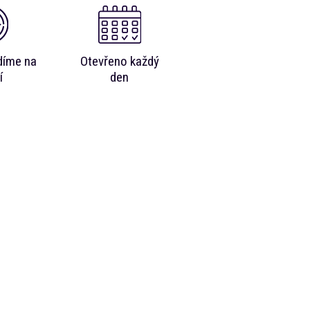
díme na
Otevřeno každý
í
den