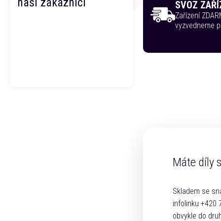
naši zákazníci
SVOZ ZAŘÍ
Zařízení ZDA
vyzvedneme p
Máte díly 
Skladem se sna
infolinku +420
obvykle do dru