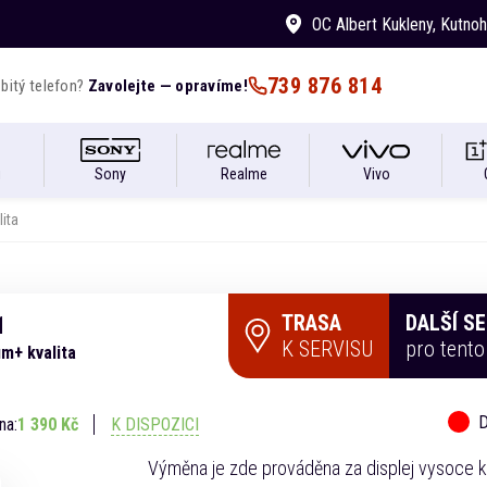
OC Albert Kukleny
, Kutno
739 876 814
bitý telefon?
Zavolejte — opravíme!
i
Sony
Realme
Vivo
ita
TRASA
DALŠÍ S
1
K SERVISU
pro tent
m+ kvalita
D
na:
1 390 Kč
K DISPOZICI
Výměna je zde prováděna za displej vysoce kv