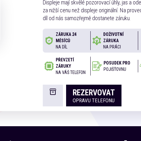
Displeje mají skvělé pozorovací úhly, jas a od
za nižší cenu než displeje originální. Na prov
díl od nás samozřejmě dostanete záruku.
ZÁRUKA 24
DOŽIVOTNÍ
MĚSÍCŮ
ZÁRUKA
NA DÍL
NA PRÁCI
PŘEVZETÍ
POSUDEK PRO
ZÁRUKY
POJIŠŤOVNU
NA VÁŠ TELEFON
REZERVOVAT
OPRAVU TELEFONU