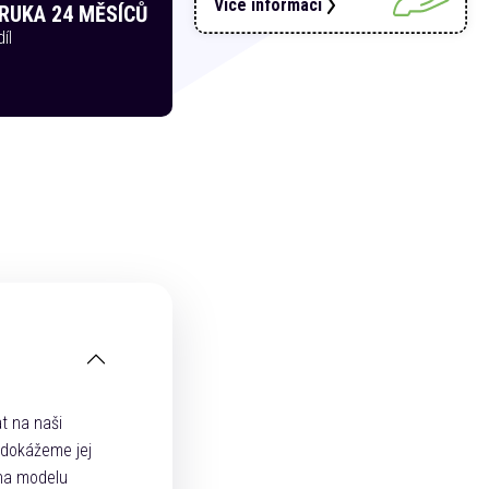
Více informací
RUKA 24 MĚSÍCŮ
íl
t na naši
 dokážeme jej
 na modelu