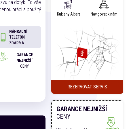
ezvu na dotyk. To vše
edenou práci a použitý
Kukleny Albert
Navigovat k nám
NÁHRADNÍ
TELEFON
ZDARMA
GARANCE
NEJNIŽŠÍ
CENY
REZERVOVAT SERVIS
GARANCE NEJNIŽŠÍ
CENY