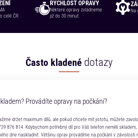
ZENÍ
RYCHLOST OPRAVY
ZÁ
RMA
Některé opravy zvládneme
Na d
o celé ČR
již do 30 minut.
dotazy
Často kladené
skladem? Provádíte opravy na počkání?
žíme držet maximum dílů, ale pokud chcete mít jistotu, můžete zavola
 739 876 814. Kdybychom potřebný díl pro Váš telefon neměli skladem,
hého dne naskladnit. Většinu oprav provádíme na počkání v závislosti