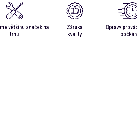
me většinu značek na
Záruka
Opravy prová
trhu
kvality
počkán