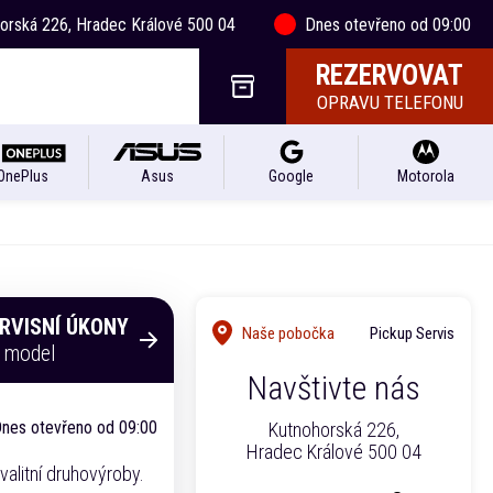
horská 226, Hradec Králové 500 04
Dnes otevřeno od 09:00
REZERVOVAT
OPRAVU TELEFONU
OnePlus
Asus
Google
Motorola
ERVISNÍ ÚKONY
Naše pobočka
Pickup Servis
o model
Navštivte nás
nes otevřeno od 09:00
Kutnohorská 226,
Hradec Králové 500 04
alitní druhovýroby.