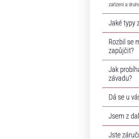
zařízení a druh
Jaké typy 
Rozbil se m
Opravujeme tel
Apple.
zapůjčit?
Jak probíh
Samozřejmě! Ne
závadu?
Dá se u vá
Po příjmu zaří
odsouhlasení. P
neopravitelné n
Jsem z dal
Ano, sídlíme v 
zdarma.
Jste záruč
Ano, svoz zaří