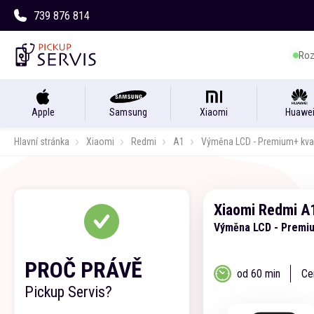
739 876 814
Roz
Apple
Samsung
Xiaomi
Huawe
Hlavní stránka
Xiaomi
Redmi
A1
Výměna LCD - Premium+ kval
Xiaomi
Redmi
A
Výměna LCD - Premiu
PROČ PRÁVĚ
od 60 min
Ce
Pickup Servis?