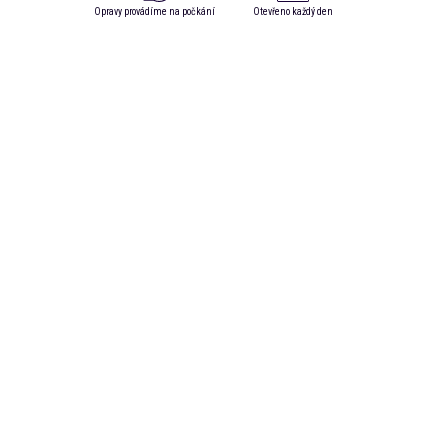
Opravy provádíme na počkání
Otevřeno každý den