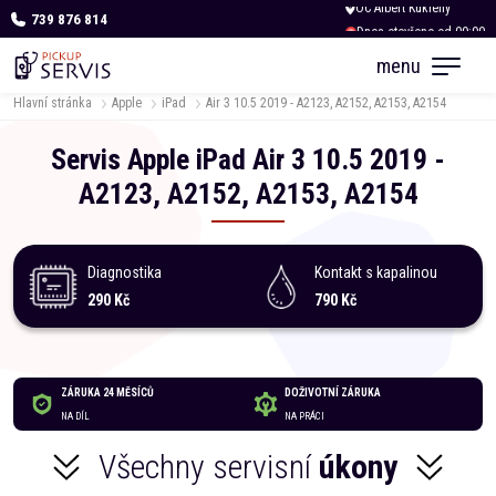
739 876 814
Dnes otevřeno od 09:00
menu
Hlavní stránka
Apple
iPad
Air 3 10.5 2019 - A2123, A2152, A2153, A2154
Servis
Apple
iPad
Air 3 10.5 2019 -
A2123, A2152, A2153, A2154
Diagnostika
Kontakt s kapalinou
290 Kč
790 Kč
ZÁRUKA 24 MĚSÍCŮ
DOŽIVOTNÍ ZÁRUKA
NA DÍL
NA PRÁCI
Všechny servisní
úkony