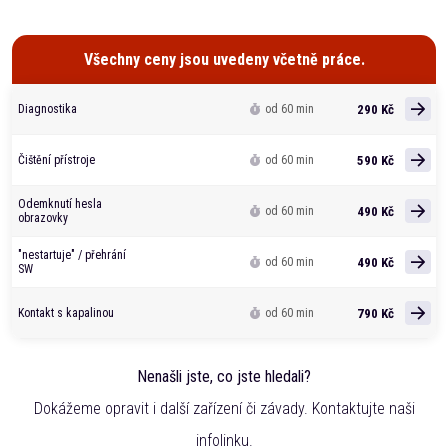
Všechny ceny jsou uvedeny včetně práce.
290 Kč
Diagnostika
od 60 min
590 Kč
Čištění přístroje
od 60 min
Odemknutí hesla
490 Kč
od 60 min
obrazovky
"nestartuje" / přehrání
490 Kč
od 60 min
SW
790 Kč
Kontakt s kapalinou
od 60 min
Nenašli jste, co jste hledali?
Dokážeme opravit i další zařízení či závady. Kontaktujte naši
infolinku.