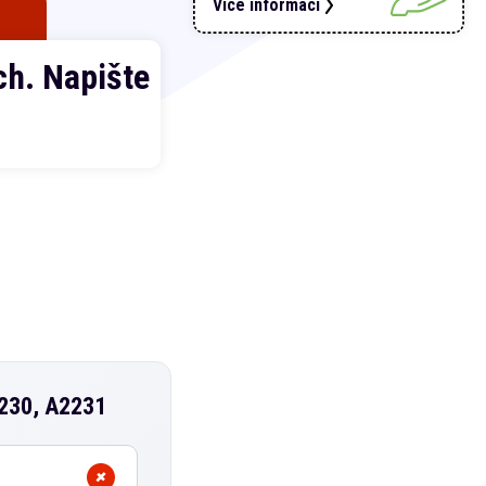
Více informací
h. Napište
2230, A2231