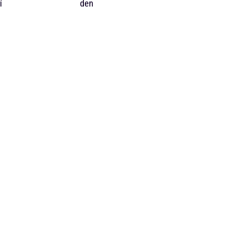
í
den