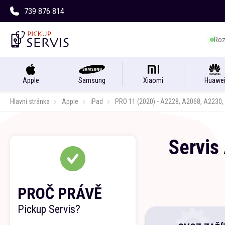
739 876 814
Roz
Apple
Samsung
Xiaomi
Huawe
Hlavní stránka
Apple
iPad
PRO 11 (2020) - A2228, A2068, A2230
Servis
PROČ PRÁVĚ
Pickup Servis?