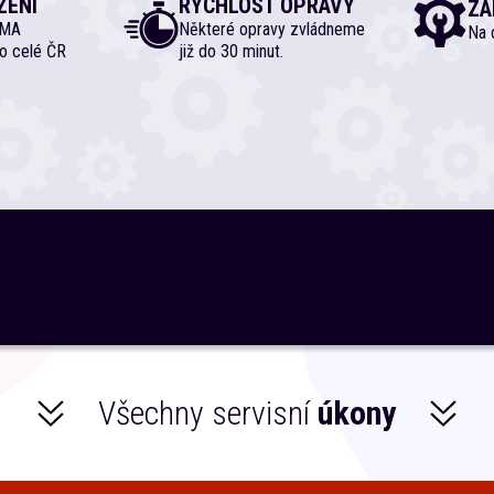
ZENÍ
RYCHLOST OPRAVY
ZÁ
RMA
Některé opravy zvládneme
Na d
o celé ČR
již do 30 minut.
Všechny servisní
úkony