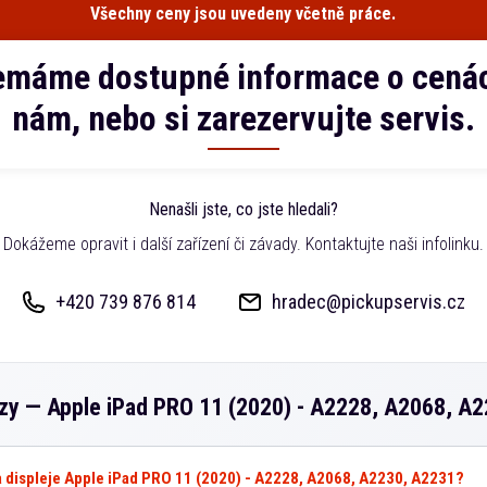
Všechny ceny jsou uvedeny včetně práce.
emáme dostupné informace o cenác
nám, nebo si zarezervujte servis.
Nenašli jste, co jste hledali?
Dokážeme opravit i další zařízení či závady. Kontaktujte naši infolinku.
+420 739 876 814
hradec@pickupservis.cz
azy —
Apple iPad PRO 11 (2020) - A2228, A2068, A
va displeje Apple iPad PRO 11 (2020) - A2228, A2068, A2230, A2231?