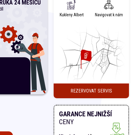
RUKA 24 MĚSÍCŮ
íl
Kukleny Albert
Navigovat k nám
REZERVOVAT SERVIS
GARANCE NEJNIŽŠÍ
CENY