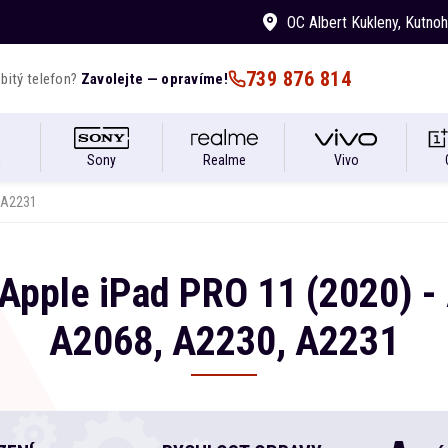
OC Albert Kukleny
, Kutno
739 876 814
bitý telefon?
Zavolejte — opravíme!
i
Sony
Realme
Vivo
, A2231
Apple
iPad
PRO 11 (2020) -
A2068, A2230, A2231