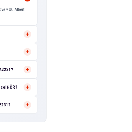
ové v OC Albert
 A2231?
 celé ČR?
A2231?