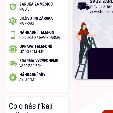
SVOZ ZAŘÍ
ZÁRUKA 24 MĚSÍCŮ
Zařízení ZDA
NA DÍL
vyzvedneme p
DOŽIVOTNÍ ZÁRUKA
NA PRÁCI
NÁHRADNÍ TELEFON
PO DOBU OPRAVY ZDARMA
OPRAVA TELEFONŮ
JIŽ DO 30 MINUT
ZDARMA VYZVEDNEME
VAŠE ZAŘÍZENÍ
NÁHRADNÍ DÍLY
SKLADEM
Co o nás říkají