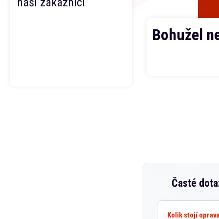
naši zákazníci
Bohužel n
Časté dot
Kolik stojí opra