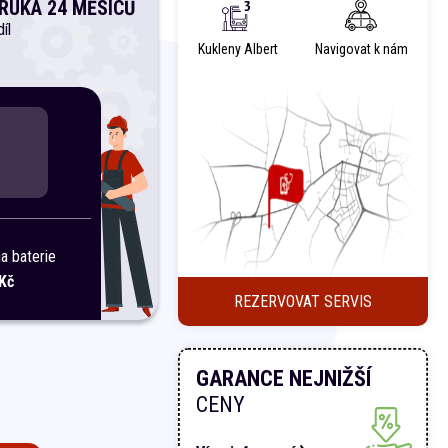
RUKA 24 MĚSÍCŮ
íl
Kukleny Albert
Navigovat k nám
 baterie
Kč
REZERVOVAT SERVIS
GARANCE NEJNIŽŠÍ
CENY