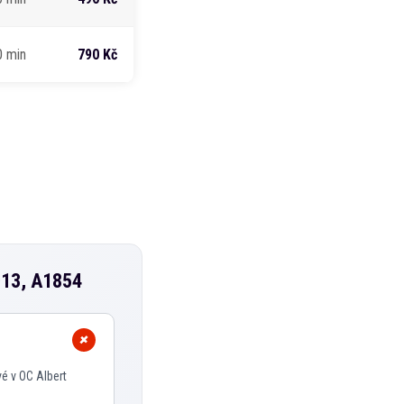
0 min
790 Kč
013, A1854
é v OC Albert