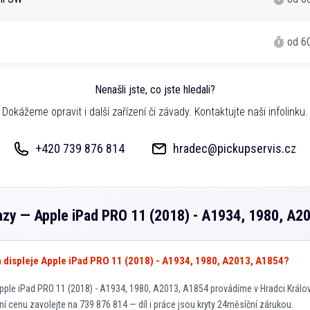
od 6
Nenašli jste, co jste hledali?
Dokážeme opravit i další zařízení či závady. Kontaktujte naši infolinku.
+420 739 876 814
hradec@pickupservis.cz
azy —
Apple iPad PRO 11 (2018) - A1934, 1980, A2
va displeje Apple iPad PRO 11 (2018) - A1934, 1980, A2013, A1854?
ple iPad PRO 11 (2018) - A1934, 1980, A2013, A1854 provádíme v Hradci Králov
ní cenu zavolejte na 739 876 814 — díl i práce jsou kryty 24měsíční zárukou.