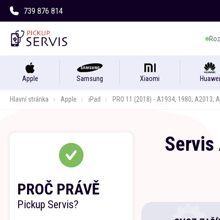
739 876 814
Roz
Apple
Samsung
Xiaomi
Huawe
Hlavní stránka
Apple
iPad
PRO 11 (2018) - A1934, 1980, A2013, 
Servis
PROČ PRÁVĚ
Pickup Servis?