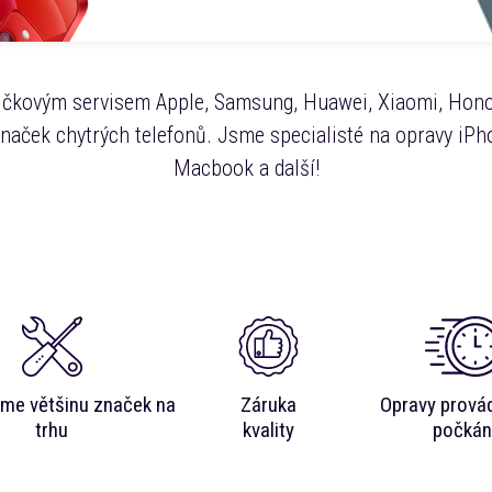
čkovým servisem Apple, Samsung, Huawei, Xiaomi, Hono
značek chytrých telefonů. Jsme specialisté na opravy iPho
Macbook a další!
me většinu značek na
Záruka
Opravy prová
trhu
kvality
počkán