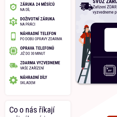
SVOZ ZAŘÍ
ZÁRUKA 24 MĚSÍCŮ
Zařízení ZDA
NA DÍL
vyzvedneme p
DOŽIVOTNÍ ZÁRUKA
NA PRÁCI
NÁHRADNÍ TELEFON
PO DOBU OPRAVY ZDARMA
OPRAVA TELEFONŮ
JIŽ DO 30 MINUT
ZDARMA VYZVEDNEME
VAŠE ZAŘÍZENÍ
NÁHRADNÍ DÍLY
SKLADEM
Co o nás říkají