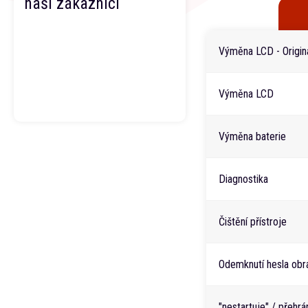
naši zákazníci
Výměna LCD - Originá
Výměna LCD
Výměna baterie
Diagnostika
Čištění přístroje
Odemknutí hesla obr
"nestartuje" / přehr