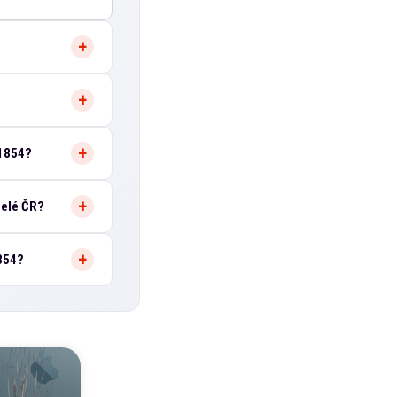
A1854?
celé ČR?
1854?