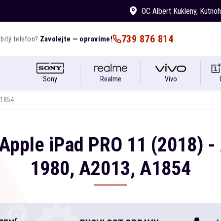
OC Albert Kukleny
, Kutno
739 876 814
bitý telefon?
Zavolejte — opravíme!
i
Sony
Realme
Vivo
A1854
Apple
iPad
PRO 11 (2018) -
1980, A2013, A1854