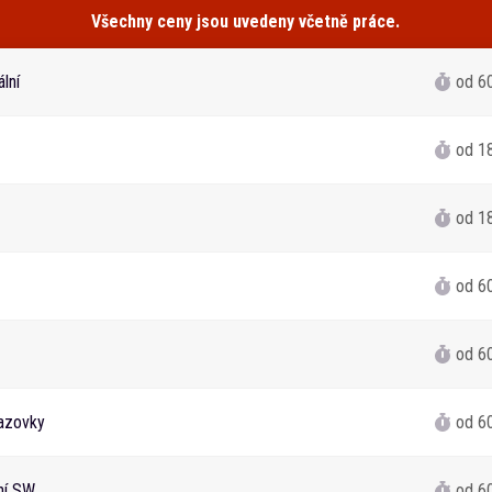
Všechny ceny jsou uvedeny včetně práce.
lní
od 6
od 1
od 1
od 6
od 6
azovky
od 6
ání SW
od 6