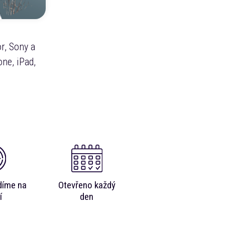
r, Sony a
ne, iPad,
díme na
Otevřeno každý
í
den