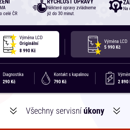
ZENÍ
RYCHLOST OPRAVY
ZÁ
RMA
Některé opravy zvládneme
Na d
o celé ČR
již do 30 minut.
Výměna LCD
Výměna LCD
Originální
5 990 Kč
8 990 Kč
Diagnostika
Kontakt s kapalinou
Výměna
290 Kč
790 Kč
2 890 
Všechny servisní
úkony