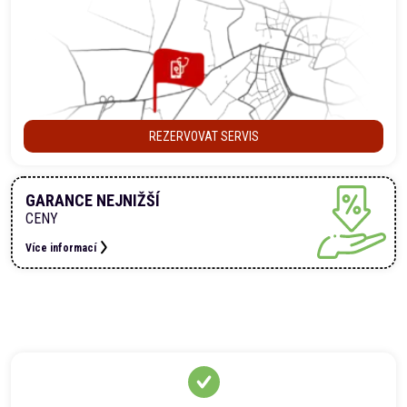
REZERVOVAT SERVIS
GARANCE NEJNIŽŠÍ
CENY
Více informací