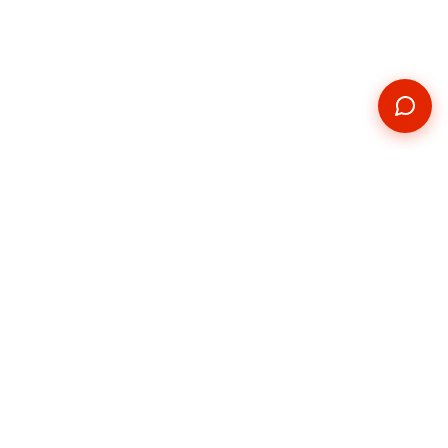
Kontakt
Telefon
+420 739 876 814
E-mail
hradec@pickupservis.cz