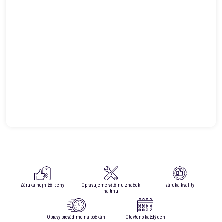
Záruka nejnižší ceny
Opravujeme většinu značek
Záruka kvality
na trhu
Opravy provádíme na počkání
Otevřeno každý den