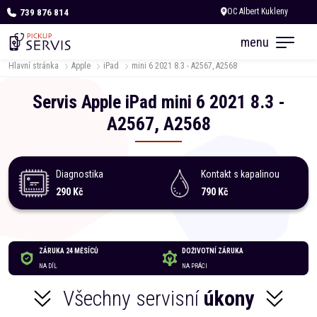
739 876 814
Dnes otevřeno do 18:00
menu
Hlavní stránka
Apple
iPad
mini 6 2021 8.3 - A2567, A2568
Servis
Apple
iPad
mini 6 2021 8.3 -
A2567, A2568
Diagnostika
Kontakt s kapalinou
290 Kč
790 Kč
ZÁRUKA 24 MĚSÍCŮ
DOŽIVOTNÍ ZÁRUKA
NA DÍL
NA PRÁCI
Všechny servisní
úkony