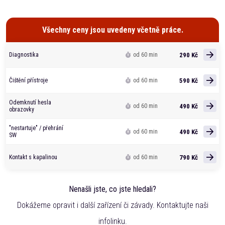
Všechny ceny jsou uvedeny včetně práce.
290 Kč
Diagnostika
od 60 min
590 Kč
Čištění přístroje
od 60 min
Odemknutí hesla
490 Kč
od 60 min
obrazovky
"nestartuje" / přehrání
490 Kč
od 60 min
SW
790 Kč
Kontakt s kapalinou
od 60 min
Nenašli jste, co jste hledali?
Dokážeme opravit i další zařízení či závady. Kontaktujte naši
infolinku.