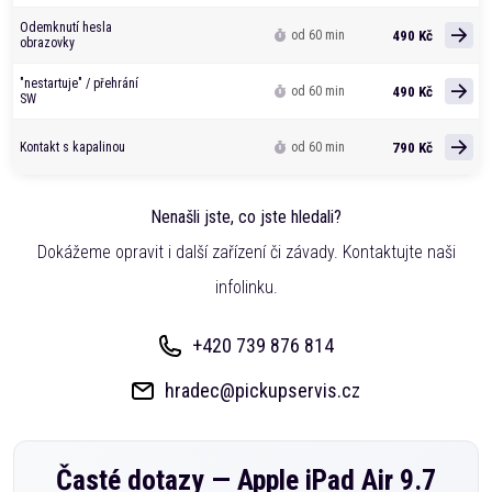
Odemknutí hesla
490 Kč
od 60 min
obrazovky
"nestartuje" / přehrání
490 Kč
od 60 min
SW
790 Kč
Kontakt s kapalinou
od 60 min
Nenašli jste, co jste hledali?
Dokážeme opravit i další zařízení či závady. Kontaktujte naši
infolinku.
+420 739 876 814
hradec@pickupservis.cz
Časté dotazy —
Apple iPad Air 9.7