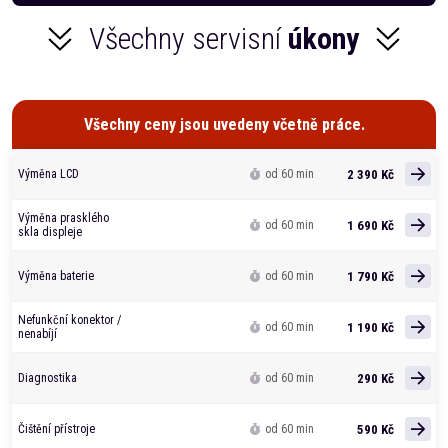
Všechny servisní
úkony
Všechny ceny jsou uvedeny včetně práce.
2 390 Kč
Výměna LCD
od 60 min
Výměna prasklého
1 690 Kč
od 60 min
skla displeje
1 790 Kč
Výměna baterie
od 60 min
Nefunkční konektor /
1 190 Kč
od 60 min
nenabíjí
290 Kč
Diagnostika
od 60 min
590 Kč
Čištění přístroje
od 60 min