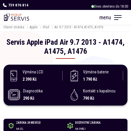
739 876 814
Dnes otevřeno do 18:00
OC Albert Kukleny
menu
Dnes otevřeno do 18:00
Hlavní stránka
Apple
iPad
Air 9.7 2013 - A1474, A1475, A1476
Servis
Apple
iPad
Air 9.7 2013 - A1474,
A1475, A1476
Výměna LCD
Výměna baterie
2 390 Kč
1 790 Kč
Diagnostika
Kontakt s kapalinou
290 Kč
790 Kč
ZÁRUKA 24 MĚSÍCŮ
DOŽIVOTNÍ ZÁRUKA
NA DÍL
NA PRÁCI