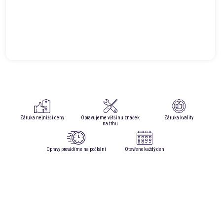
Záruka nejnižší ceny
Opravujeme většinu značek
Záruka kvality
na trhu
Opravy provádíme na počkání
Otevřeno každý den